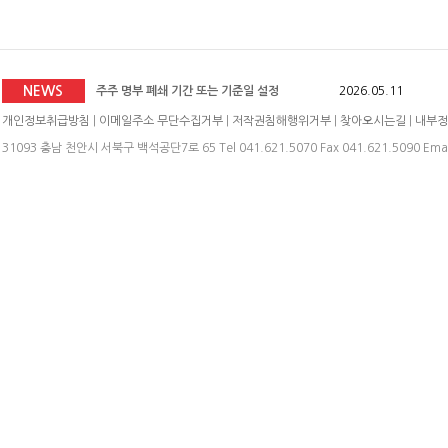
주식 분할 결정
2026.05.11
주식분할(액면분할)에 따른 기준일 공고
2026.06.24
2026년도 미래산업(주) 임시주주총회 소집공고
2026.06.0
NEWS
주주 명부 폐쇄 기간 또는 기준일 설정
2026.05.11
임시 주주총회 소집 결의
2026.05.11
개인정보취급방침
|
이메일주소 무단수집거부
|
저작권침해행위거부
|
찾아오시는길
|
내부정
주식 분할 결정
2026.05.11
31093 충남 천안시 서북구 백석공단7로 65 Tel 041.621.5070 Fax 041.621.5090 Emai
주식분할(액면분할)에 따른 기준일 공고
2026.06.24