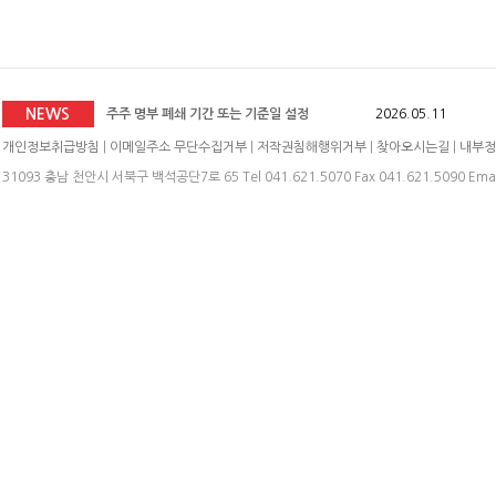
주식 분할 결정
2026.05.11
주식분할(액면분할)에 따른 기준일 공고
2026.06.24
2026년도 미래산업(주) 임시주주총회 소집공고
2026.06.0
주주 명부 폐쇄 기간 또는 기준일 설정
2026.05.11
NEWS
임시 주주총회 소집 결의
2026.05.11
개인정보취급방침
|
이메일주소 무단수집거부
|
저작권침해행위거부
|
찾아오시는길
|
내부정
주식 분할 결정
2026.05.11
31093 충남 천안시 서북구 백석공단7로 65 Tel 041.621.5070 Fax 041.621.5090 Emai
주식분할(액면분할)에 따른 기준일 공고
2026.06.24