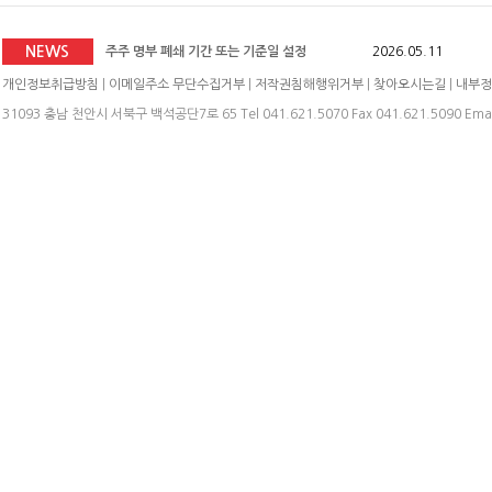
2026년도 미래산업(주) 임시주주총회 소집공고
2026.06.0
NEWS
주주 명부 폐쇄 기간 또는 기준일 설정
2026.05.11
임시 주주총회 소집 결의
2026.05.11
개인정보취급방침
|
이메일주소 무단수집거부
|
저작권침해행위거부
|
찾아오시는길
|
내부정
주식 분할 결정
2026.05.11
31093 충남 천안시 서북구 백석공단7로 65 Tel 041.621.5070 Fax 041.621.5090 Emai
주식분할(액면분할)에 따른 기준일 공고
2026.06.24