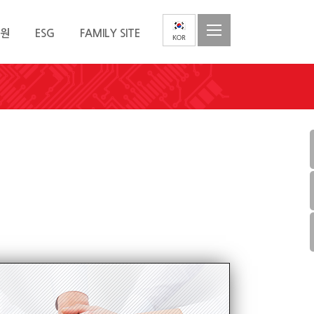
지원
ESG
FAMILY SITE