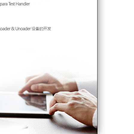
a Test Handler
-Loader & Unoader 设备的开发