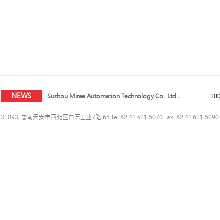
Suzhou Mirae Automation Technology Co., Ltd...
200
Suzhou Mirae Automation Technology Co., Ltd...
202
Suzhou Mirae Automation Technology Co., Ltd...
200
Suzhou Mirae Automation Technology Co., Ltd...
200
NEWS
Suzhou Mirae Automation Technology Co., Ltd...
200
Suzhou Mirae Automation Technology Co., Ltd...
202
31093, 忠南天安市西北区白石工业7路 65 Tel 82.41.621.5070 Fax. 82.41.621.5090 