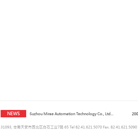
Suzhou Mirae Automation Technology Co., Ltd...
200
Suzhou Mirae Automation Technology Co., Ltd...
202
Suzhou Mirae Automation Technology Co., Ltd...
200
Suzhou Mirae Automation Technology Co., Ltd...
200
NEWS
Suzhou Mirae Automation Technology Co., Ltd...
200
Suzhou Mirae Automation Technology Co., Ltd...
202
31093, 忠南天安市西北区白石工业7路 65 Tel 82.41.621.5070 Fax. 82.41.621.5090 